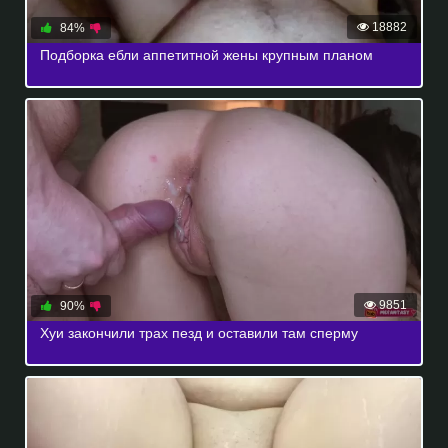
18882
84%
Подборка ебли аппетитной жены крупным планом
9851
90%
Хуи закончили трах пезд и оставили там сперму