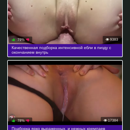
9383
79%
Качественная подборка интенсивной ебли в пизду с
окончанием внутрь
17384
78%
Подборка ярко выраженных, и нежных кремпаев