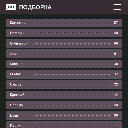
ПОДБОРКА
Камшоты
57
Оргазмы
58
Окончания
60
Анал
61
Кончают
38
Минет
32
Сквирт
38
Кремпай
42
Сперма
50
Ебли
36
Раком
11