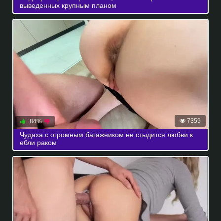
выведенных крупным планом
7359
84%
Чудаха с огромным багажником не стыдится любви к
ебли раком