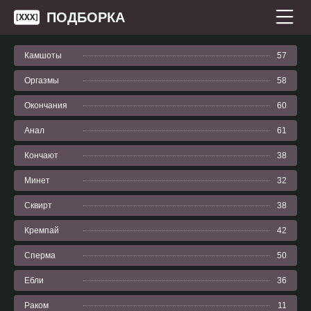
ПОДБОРКА
Камшоты
57
Оргазмы
58
Окончания
60
Анал
61
Кончают
38
Минет
32
Сквирт
38
Кремпай
42
Сперма
50
Ебли
36
Раком
11