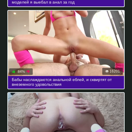
моделей я выебал в анал за год
16201
84%
Бабы наслаждаются анальной еблей, и сквиртят от
внеземного удовольствия