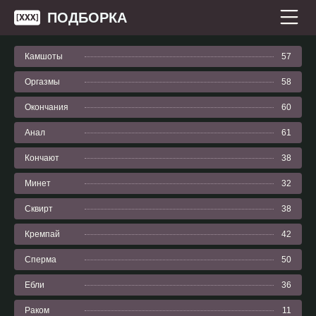
ПОДБОРКА
Камшоты
57
Оргазмы
58
Окончания
60
Анал
61
Кончают
38
Минет
32
Сквирт
38
Кремпай
42
Сперма
50
Ебли
36
Раком
11