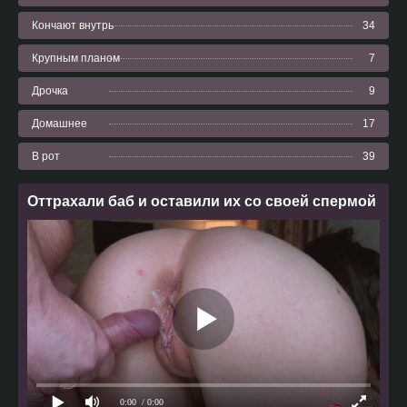
Кончают внутрь
34
Крупным планом
7
Дрочка
9
Домашнее
17
В рот
39
Оттрахали баб и оставили их со своей спермой
0:00
/ 0:00