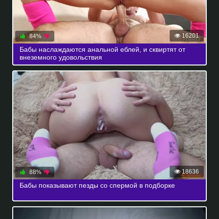
16201
84%
Бабы наслаждаются анальной еблей, и сквиртят от
внеземного удовольствия
18636
88%
Бабы показывают пезды со спермой в подборке