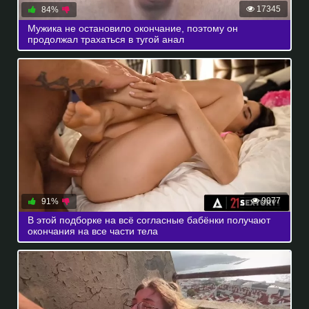
17345
84%
Мужика не остановило окончание, поэтому он
продолжал трахаться в тугой анал
9077
91%
В этой подборке на всё согласные бабёнки получают
окончания на все части тела