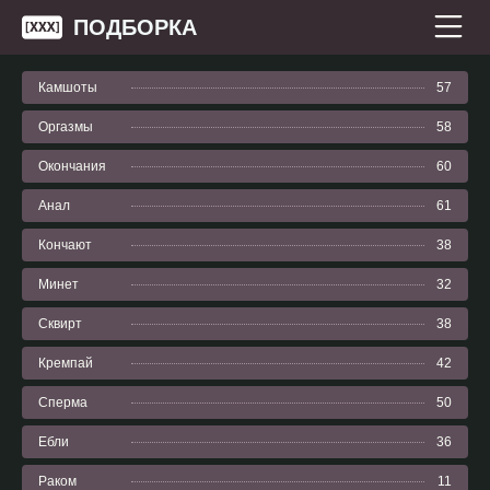
ПОДБОРКА
Камшоты
57
Оргазмы
58
Окончания
60
Анал
61
Кончают
38
Минет
32
Сквирт
38
Кремпай
42
Сперма
50
Ебли
36
Раком
11