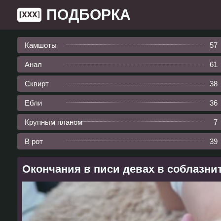
ПОДБОРКА
Камшоты
57
Анал
61
Сквирт
38
Ебли
36
Крупным планом
7
В рот
39
Окончания в писи девах в соблазни