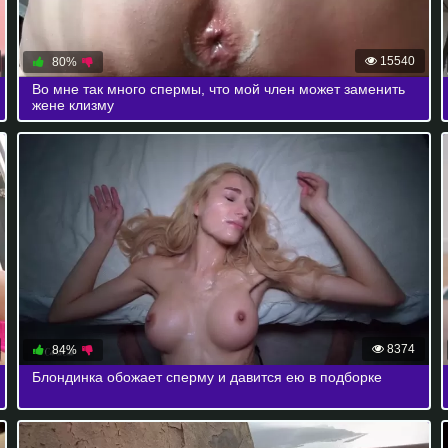
15540
80%
Во мне так много спермы, что мой член может заменить
жене клизму
8374
84%
Блондинка обожает сперму и давится ею в подборке