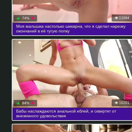
11694
74%
Моя малышка настолько шикарна, что я сделал нарезку
окончаний в её тугую попку
16201
84%
Бабы наслаждаются анальной еблей, и сквиртят от
внеземного удовольствия