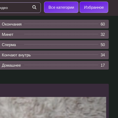
Все категории
Избранное
Окончания
60
Минет
32
Сперма
50
Кончают внутрь
34
Домашнее
17