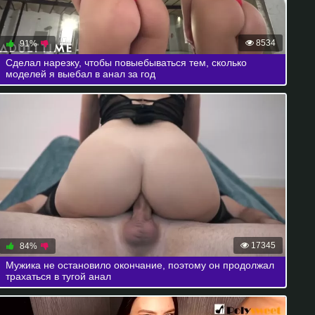
8534
91%
Сделал нарезку, чтобы повыебываться тем, сколько
моделей я выебал в анал за год
17345
84%
Мужика не остановило окончание, поэтому он продолжал
трахаться в тугой анал