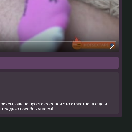
ричем, они не просто сделали это страстно, а еще и
жется дико похабным всем!