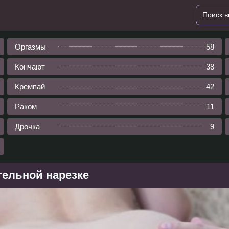
Оргазмы
58
Кончают
38
Кремпай
42
Раком
11
Дрочка
9
тельной нарезке