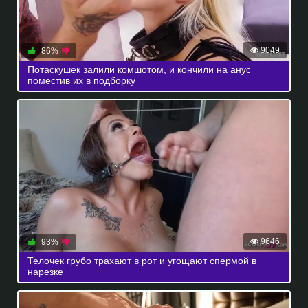
9049
86%
Потаскушек залили комшотом, и кончили на анус
поместив их в подборку
9646
93%
Телочек грубо трахают в рот и угощают спермой в
нарезке