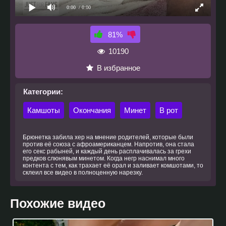
0:00
/ 0:00
81%
10190
В избранное
Категории:
Камшоты
Окончания
Минет
В рот
Брюнетка забила хер на мнение родителей, которые были
против её союза с афроамериканцем. Напротив, она стала
его секс рабыней, и каждый день расплачивалась за грехи
предков слюнявым минетом. Когда негр наснимал много
контента с тем, как трахает её орал и заливает комшотами, то
склеил все видео в полноценную нарезку.
Похожие видео