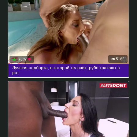
5182
76%
Лучшая подборка, в которой телочек грубо трахают в
рот