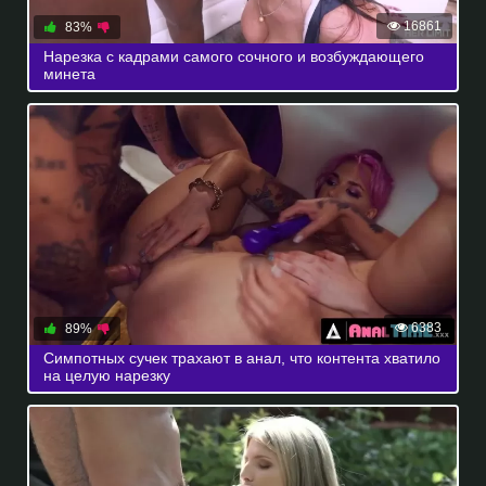
16861
83%
Нарезка с кадрами самого сочного и возбуждающего
минета
6383
89%
Симпотных сучек трахают в анал, что контента хватило
на целую нарезку