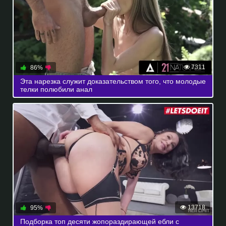
7311
86%
Эта нарезка служит доказательством того, что молодые
телки полюбили анал
13718
95%
Подборка топ десяти жопораздирающей ебли с