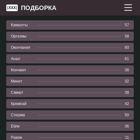
ПОДБОРКА
Камшоты
57
Оргазмы
58
Окончания
60
Анал
61
Кончают
38
Минет
32
Сквирт
38
Кремпай
42
Сперма
50
Ебли
36
Раком
11