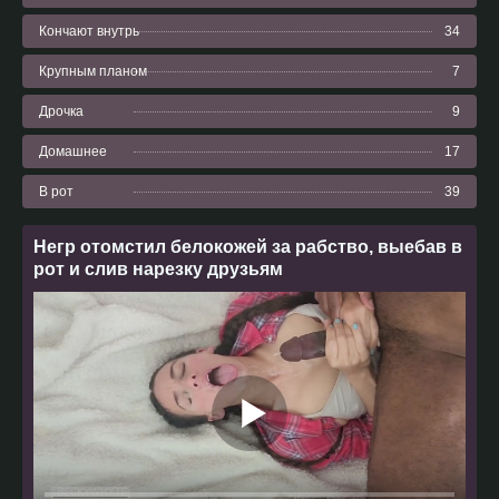
Кончают внутрь
34
Крупным планом
7
Дрочка
9
Домашнее
17
В рот
39
Негр отомстил белокожей за рабство, выебав в
рот и слив нарезку друзьям