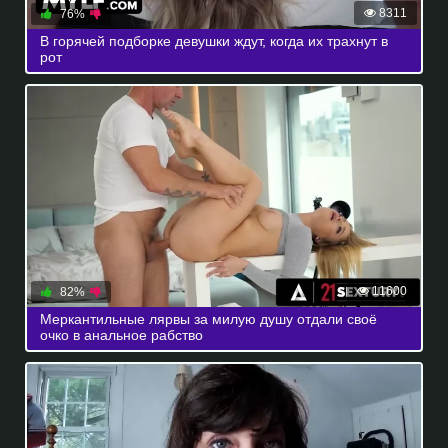
8311
76%
В горячей подборке девушки ждут, когда их трахнут в
рот
11600
82%
Меркантильные лярвы за милую душу отдали своё
очко в анальное рабство