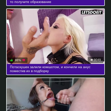
то получите образование
9049
86%
Потаскушек залили комшотом, и кончили на анус
поместив их в подборку