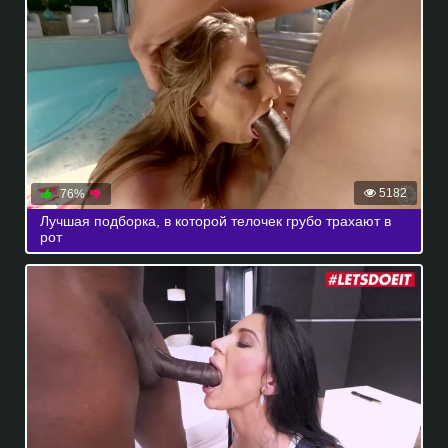
5182
76%
Лучшая подборка, в которой телочек грубо трахают в
рот