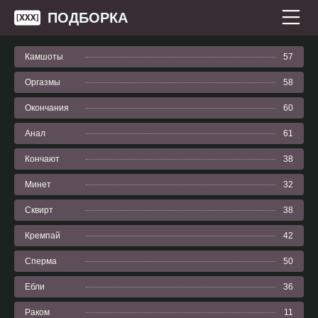
ПОДБОРКА
Камшоты
57
Оргазмы
58
Окончания
60
Анал
61
Кончают
38
Минет
32
Сквирт
38
Кремпай
42
Сперма
50
Ебли
36
Раком
11