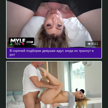
8311
76%
В горячей подборке девушки ждут, когда их трахнут в
рот