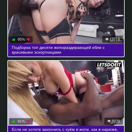
13718
95%
Подборка топ десяти жопораздирающей ебли с
красивыми эскортницами
8938
91%
Если не хотите закончить с хуём в жопе, как в нарезке,