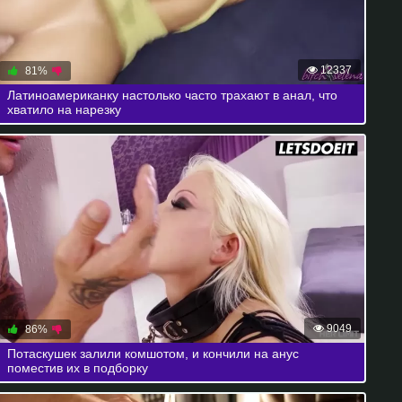
12337
81%
Латиноамериканку настолько часто трахают в анал, что
хватило на нарезку
9049
86%
Потаскушек залили комшотом, и кончили на анус
поместив их в подборку