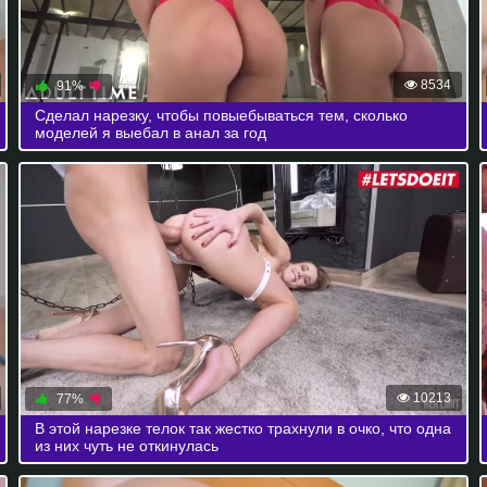
8534
91%
Сделал нарезку, чтобы повыебываться тем, сколько
моделей я выебал в анал за год
10213
77%
В этой нарезке телок так жестко трахнули в очко, что одна
из них чуть не откинулась