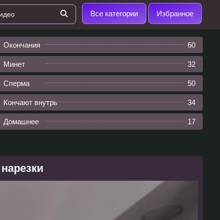
Все категории
Избранное
Окончания
60
Минет
32
Сперма
50
Кончают внутрь
34
Домашнее
17
 нарезки