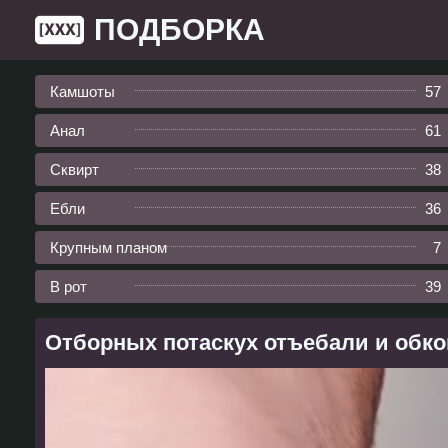
ПОДБОРКА
Камшоты
57
Анал
61
Сквирт
38
Ебли
36
Крупным планом
7
В рот
39
Отборных потаскух отъебали и обко