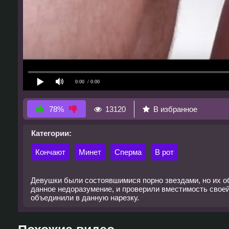
0:00
/ 0:00
13120
В избранное
78%
Категории:
Кончают
Минет
Сперма
В рот
Девушки были состоявшимися порно звездами, но их об
данное недоразумение, и проверили вместимость своей г
объединили в данную нарезку.