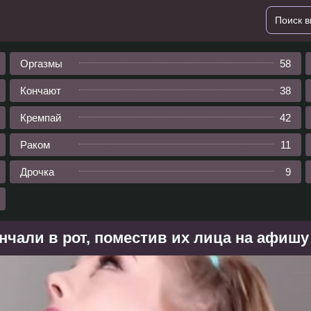
Оргазмы
58
Кончают
38
Кремпай
42
Раком
11
Дрочка
9
нчали в рот, поместив их лица на афишу