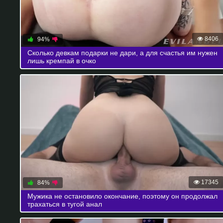
8406
94%
Сколько девкам подарки не дари, а для счастья им нужен
лишь кремпай в очко
17345
84%
Мужика не остановило окончание, поэтому он продолжал
трахаться в тугой анал