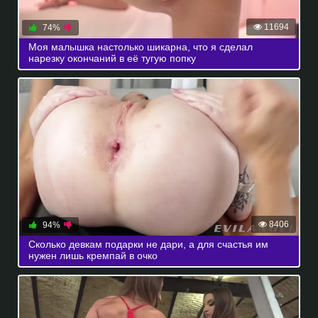
11694
74%
Моя малышка настолько шикарна, что я сделал
нарезку окончаний в её тугую попку
8406
94%
Сколько девкам подарки не дари, а для счастья им
нужен лишь кремпай в очко