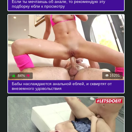
Если ты мечтаешь об анале, то рекомендую эту
подборку ебли к просмотру
16201
84%
Бабы наслаждаются анальной еблей, и сквиртят от
внеземного удовольствия