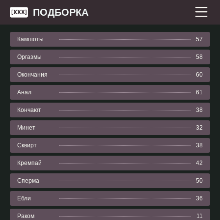
ПОДБОРКА
Камшоты
57
Оргазмы
58
Окончания
60
Анал
61
Кончают
38
Минет
32
Сквирт
38
Кремпай
42
Сперма
50
Ебли
36
Раком
11