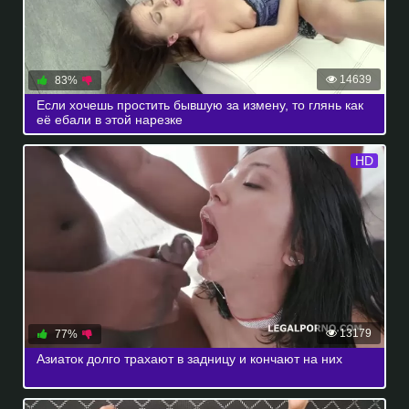
14639
83%
Если хочешь простить бывшую за измену, то глянь как
её ебали в этой нарезке
HD
13179
77%
Азиаток долго трахают в задницу и кончают на них