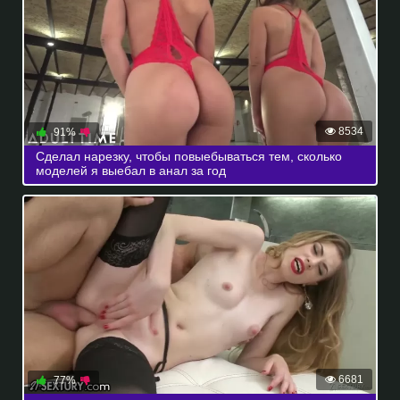
8534
91%
Сделал нарезку, чтобы повыебываться тем, сколько
моделей я выебал в анал за год
6681
77%