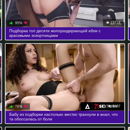
13718
95%
Подборка топ десяти жопораздирающей ебли с
красивыми эскортницами
9467
78%
Бабу из подборки настолько жестко трахнули в анал, что
та обоссалась от боли