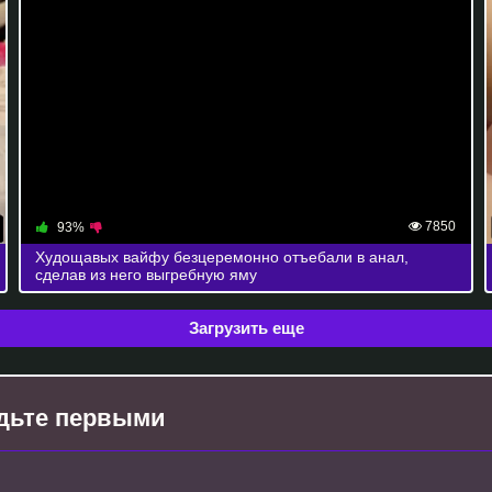
7850
93%
Худощавых вайфу безцеремонно отъебали в анал,
сделав из него выгребную яму
Загрузить еще
будьте первыми