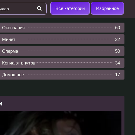
Все категории
Избранное
Окончания
60
Минет
32
Сперма
50
Кончают внутрь
34
Домашнее
17
и