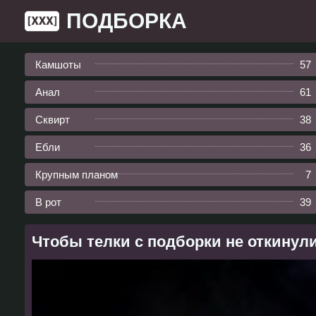
ПОДБОРКА
Камшоты
57
Анал
61
Сквирт
38
Ебли
36
Крупным планом
7
В рот
39
Чтобы телки с подборки не откинули