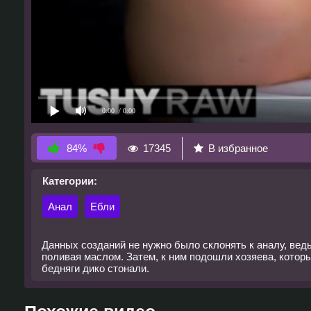
0:00
/ 0:00
17345
В избранное
84%
Категории:
Анал
Ебли
Данных созданий не нужно было склонять к аналу, ведь
поливая маслом. Затем, к ним подошли хозяева, которы
бедняги дико стонали.