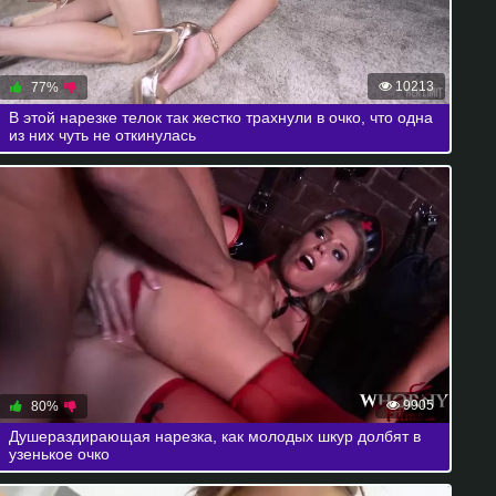
10213
77%
В этой нарезке телок так жестко трахнули в очко, что одна
из них чуть не откинулась
9905
80%
Душераздирающая нарезка, как молодых шкур долбят в
узенькое очко