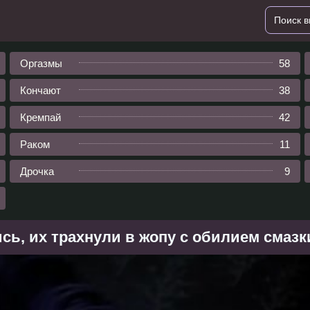
Оргазмы
58
Кончают
38
Кремпай
42
Раком
11
Дрочка
9
сь, их трахнули в жопу с обилием смазк