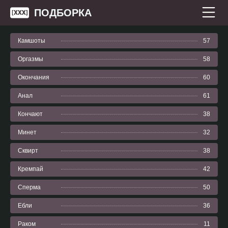
ПОДБОРКА
Камшоты
57
Оргазмы
58
Окончания
60
Анал
61
Кончают
38
Минет
32
Сквирт
38
Кремпай
42
Сперма
50
Ебли
36
Раком
11