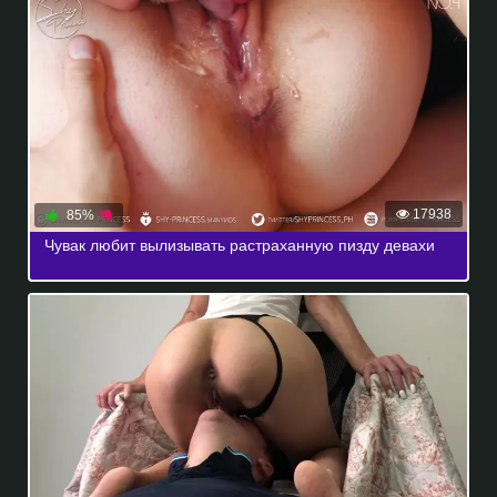
17938
85%
Чувак любит вылизывать растраханную пизду девахи