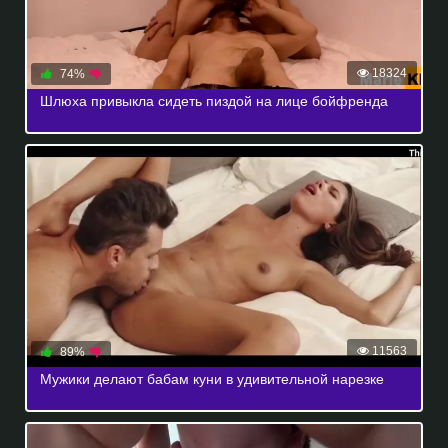
18324
74%
Шлюха привыкла сидеть пиздой на лице бойфренда
11563
89%
Мужики делают бабам куни в удивительной нарезке