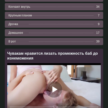
Кончают внутрь
34
Крупным планом
7
Дрочка
9
Домашнее
17
В рот
39
Чувакам нравится лизать промежность баб до
изнеможения