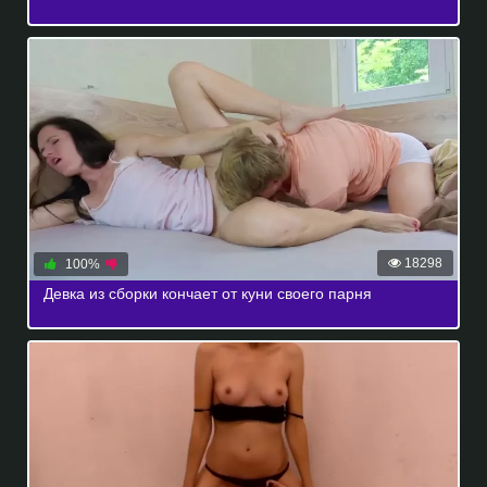
18298
100%
Девка из сборки кончает от куни своего парня