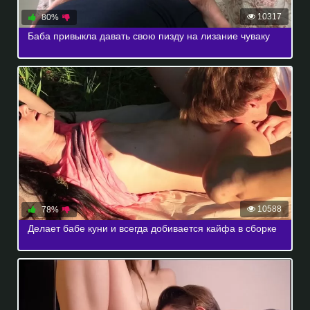
10317
80%
Баба привыкла давать свою пизду на лизание чуваку
10588
78%
Делает бабе куни и всегда добивается кайфа в сборке