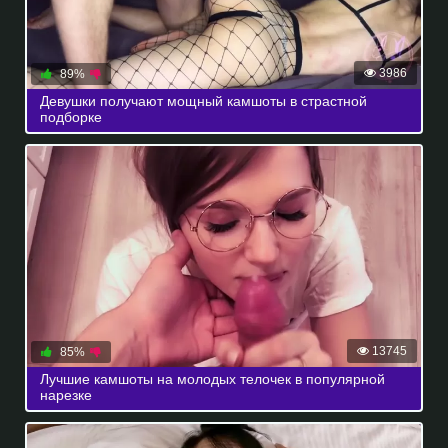
3986
89%
Девушки получают мощный камшоты в страстной
подборке
13745
85%
Лучшие камшоты на молодых телочек в популярной
нарезке