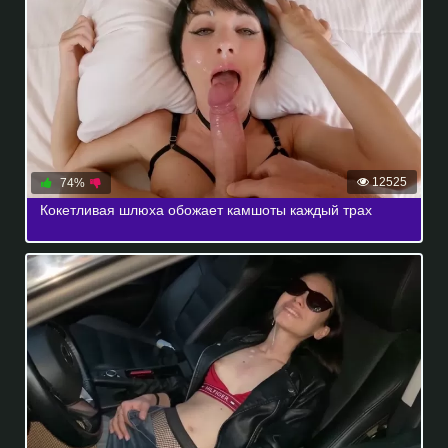
12525
74%
Кокетливая шлюха обожает камшоты каждый трах