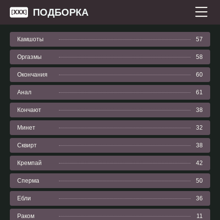
ПОДБОРКА
Камшоты
57
Оргазмы
58
Окончания
60
Анал
61
Кончают
38
Минет
32
Сквирт
38
Кремпай
42
Сперма
50
Ебли
36
Раком
11