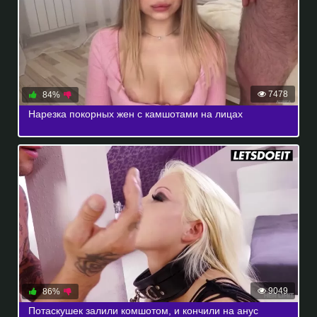
7478
84%
Нарезка покорных жен с камшотами на лицах
9049
86%
Потаскушек залили комшотом, и кончили на анус