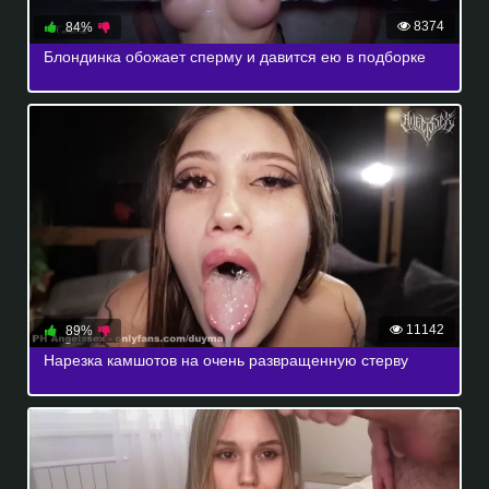
8374
84%
Блондинка обожает сперму и давится ею в подборке
11142
89%
Нарезка камшотов на очень развращенную стерву