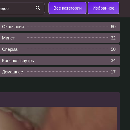
Все категории
Избранное
Окончания
60
Минет
32
Сперма
50
Кончают внутрь
34
Домашнее
17