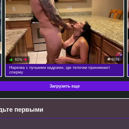
6028
81%
Нарезка с лучшими кадрами, где телочки принимают
сперму
Загрузить еще
будьте первыми