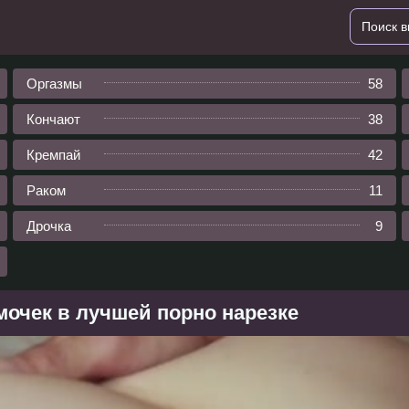
Оргазмы
58
Кончают
38
Кремпай
42
Раком
11
Дрочка
9
мочек в лучшей порно нарезке