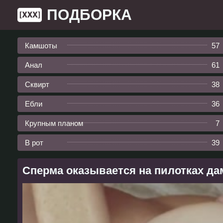
ПОДБОРКА
Камшоты
57
Анал
61
Сквирт
38
Ебли
36
Крупным планом
7
В рот
39
Сперма оказывается на пилотках да