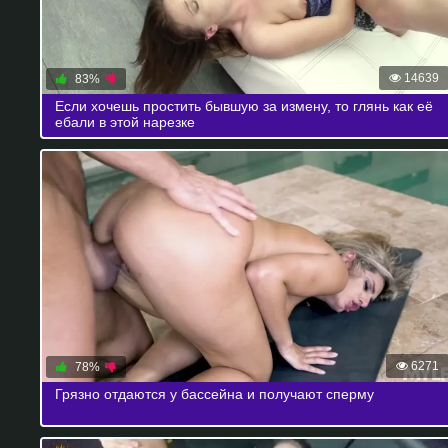
14639
83%
Если хочешь простить бывшую за измену, то глянь как её
ебали в этой нарезке
6271
78%
Грязно отдаются у бассейна и получают сперму