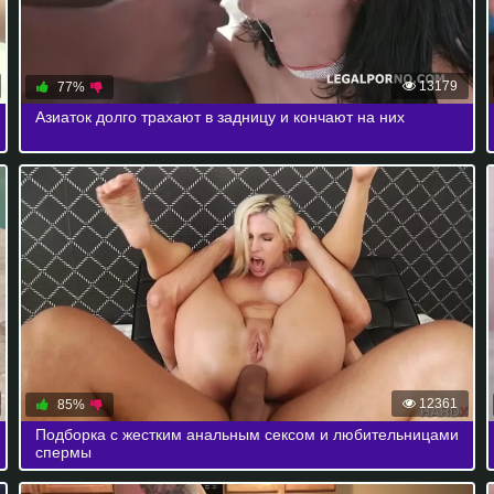
13179
77%
Азиаток долго трахают в задницу и кончают на них
12361
85%
Подборка с жестким анальным сексом и любительницами
спермы