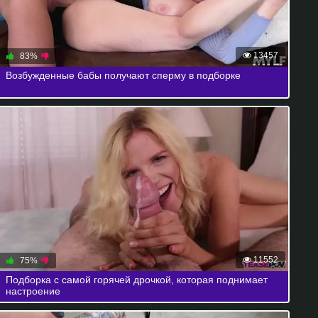
13457
83%
Возбужденные бабы получают сперму в подборке
11552
75%
Подборка с самой горячей дрочкой, которая поднимает
настроение