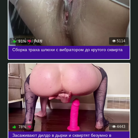
5114
91%
Сборка траха шлюхи с вибратором до крутого сквирта
4443
78%
Засаживают дилдо в дырки и сквиртят безумно в