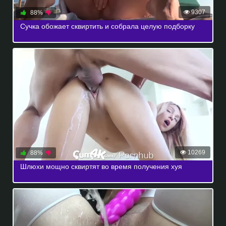
9307
88%
Сучка обожает сквиртить и собрала целую подборку
10269
88%
Шлюхи мощно сквиртят во время получения хуя