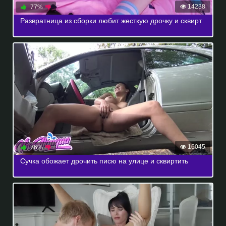
14238
77%
Развратница из сборки любит жесткую дрочку и сквирт
16045
76%
Сучка обожает дрочить писю на улице и сквиртить