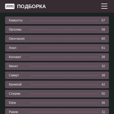
ПОДБОРКА
Камшоты
57
Оргазмы
58
Окончания
60
Анал
61
Кончают
38
Минет
32
Сквирт
38
Кремпай
42
Сперма
50
Ебли
36
Раком
11