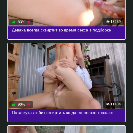
13239
83%
Деваха всегда сквиртит во время секса в подборке
11434
90%
Потаскуха любит сквиртить когда ее жестко трахают