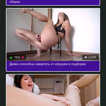
сборке
11434
75%
Девка способна сквиртить от игрушек в подборке