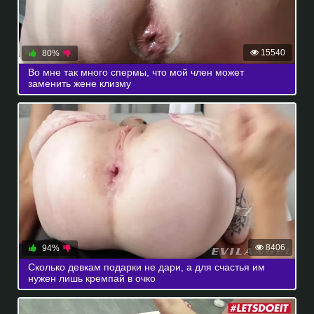
15540
80%
Во мне так много спермы, что мой член может
заменить жене клизму
8406
94%
Сколько девкам подарки не дари, а для счастья им
нужен лишь кремпай в очко