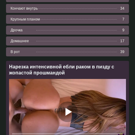
Кончают внутрь
34
Крупным планом
7
Дрочка
9
Домашнее
17
В рот
39
Нарезка интенсивной ебли раком в пизду с
жопастой прошмандой