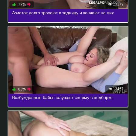
13179
77%
Азиаток долго трахают в задницу и кончают на них
13457
83%
Возбужденные бабы получают сперму в подборке