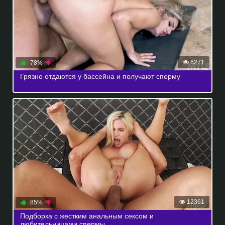
6271
78%
Грязно отдаются у бассейна и получают сперму
12361
85%
Подборка с жестким анальным сексом и
любительницами спермы