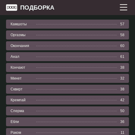
ПОДБОРКА
Камшоты
57
Оргазмы
58
Окончания
60
Анал
61
Кончают
38
Минет
32
Сквирт
38
Кремпай
42
Сперма
50
Ебли
36
Раком
11