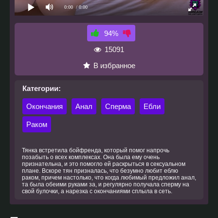
0:00
/ 0:00
94%
15091
В избранное
Категории:
Окончания
Анал
Сперма
Ебли
Раком
Тянка встретила бойфренда, который помог напрочь
позабыть о всех комплексах. Она была ему очень
признательна, и это помогло ей раскрыться в сексуальном
плане. Вскоре тян призналась, что безумно любит еблю
раком, причем настолько, что когда любимый предложил анал,
та была обеими руками за, и регулярно получала сперму на
свой булочки, а нарезка с окончаниями сплыла в сеть.