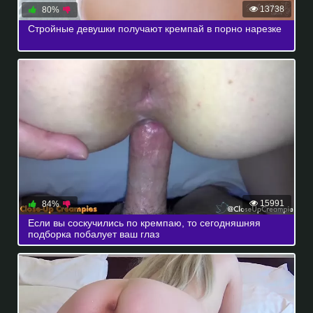
13738
80%
Стройные девушки получают кремпай в порно нарезке
15991
84%
Если вы соскучились по кремпаю, то сегодняшняя
подборка побалует ваш глаз