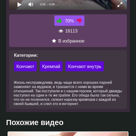
0:00
/ 0:00
70%
16113
В избранное
Категории:
Кончают
Кремпай
Кончают внутрь
Жизнь несправедлива, ведь чаще всего хороших парней
заменяют на мудаков, и трахаются с ними во время
отношений. Так поступили и с нашим героем, который дважды
наступил на одни и те же грабли. Его обида была так сильна,
что он не поленился, склеил нарезку кремпаев с каждой из
своей бывшей, и слил это в интернет.
Похожие видео