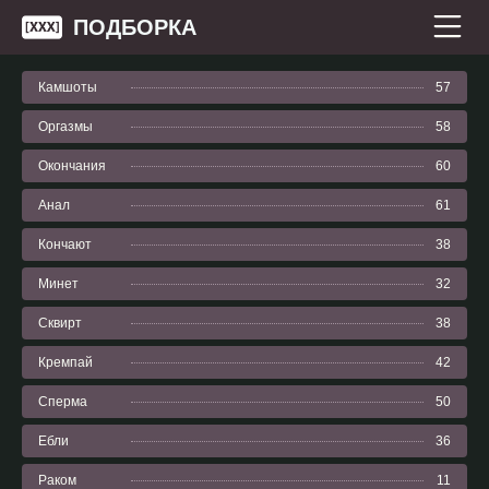
ПОДБОРКА
Камшоты
57
Оргазмы
58
Окончания
60
Анал
61
Кончают
38
Минет
32
Сквирт
38
Кремпай
42
Сперма
50
Ебли
36
Раком
11