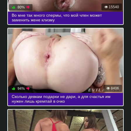
15540
80%
Во мне так много спермы, что мой член может
заменить жене клизму
8406
94%
Сколько девкам подарки не дари, а для счастья им
нужен лишь кремпай в очко